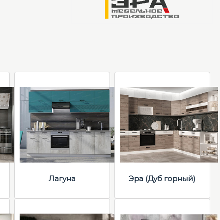
Лагуна
Эра (Дуб горный)