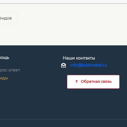
ендов
мощь
Наши контакты
info@kddmebel.ru
рос-ответ
нды
Обратная связь