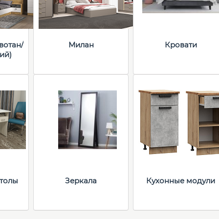
вотан/
Милан
Кровати
ий)
толы
Зеркала
Кухонные модули