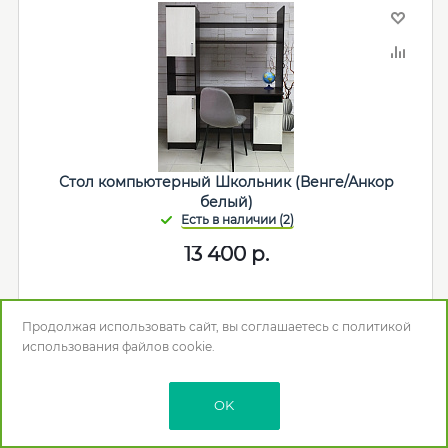
Стол компьютерный Школьник (Венге/Анкор
белый)
13 400
р.
В корзину
Продолжая использовать сайт, вы соглашаетесь с
политикой
использования
файлов cookie.
Мебельная фабрика
:
Астрид
Цвет
: Венге/Анкор белый
Длина (мм)
: 1400
OK
Глубина (Ширина) (мм)
: 535
Высота (мм)
: 1800